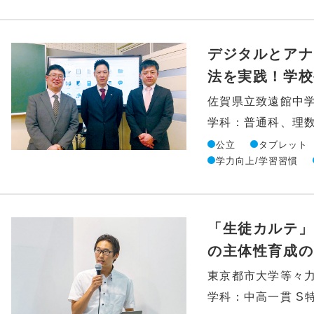
デジタルとアナ
法を実践！学校
佐賀県立致遠館中
学科：普通科、理
公立
タブレット
学力向上/学習習慣
「生徒カルテ」
の主体性育成の
東京都市大学等々