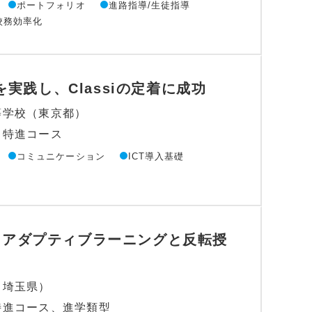
ポートフォリオ
進路指導/生徒指導
校務効率化
実践し、Classiの定着に成功
等学校（東京都）
、特進コース
コミュニケーション
ICT導入基礎
入で、アダプティブラーニングと反転授
（埼玉県）
特進コース、進学類型