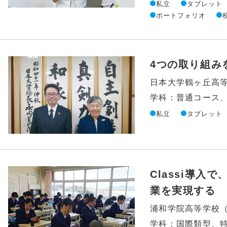
私立
タブレット
ポートフォリオ
4つの取り組みを
日本大学鶴ヶ丘高
学科：普通コース
私立
タブレット
Classi導
業を実現する
浦和学院高等学校
学科：国際類型、