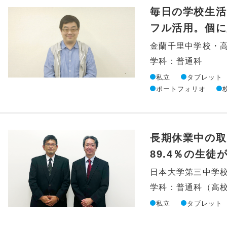
毎日の学校生活
フル活用。個に
金蘭千里中学校・
学科：普通科
私立
タブレット
ポートフォリオ
長期休業中の取
89.4％の生
日本大学第三中学
学科：普通科（高
私立
タブレット