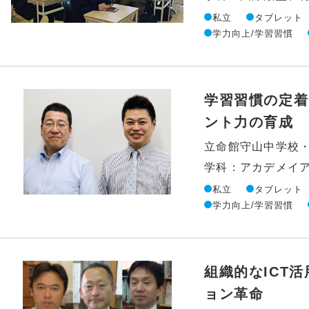
私立
タブレット
学力向上/学習習慣
学習習慣の定着
ント力の育成
立命館守山中学校
私立
タブレット
学力向上/学習習慣
組織的なICT
ョン革命