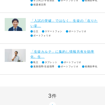
学力向上/学習習慣
ポートフォリオ
校務効率化
保護者活用
「入試の突破」ではなく、生徒の「在りた
い姿…
公立
スマートフォン
ポートフォリオ
ポートフォリオ
「生徒カルテ」に集約し情報共有を効率
化。生…
私立
タブレット
ポートフォリオ
進路指導/生徒指導
ポートフォリオ
校務効率化
3
件