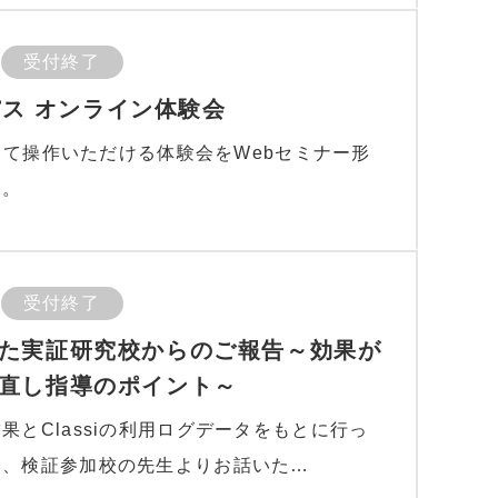
受付終了
語パス オンライン体験会
ンして操作いただける体験会をWebセミナー形
す。
受付終了
た実証研究校からのご報告～効果が
直し指導のポイント～
果とClassiの利用ログデータをもとに行っ
を、検証参加校の先生よりお話いた…