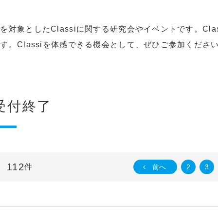
対象としたClassiに関する研究会やイベントです。Cla
。Classiを体感できる機会として、ぜひご参加くださ
受付終了
112
件
前へ
2
3