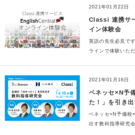
2021年01月22日
Classi 連携サ
イン体験会
英語の先生必見です。連
ラインで体験いた
2021年01月16日
ベネッセ×N予備
た！」を引き出
ベネッセ×N予備校×
出す教科指導研究