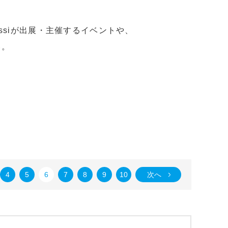
ssiが出展・主催するイベントや、
い。
4
5
6
7
8
9
10
次へ