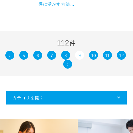
導に活かす方法…
112
件
5
6
7
8
9
10
11
12
カテゴリを開く