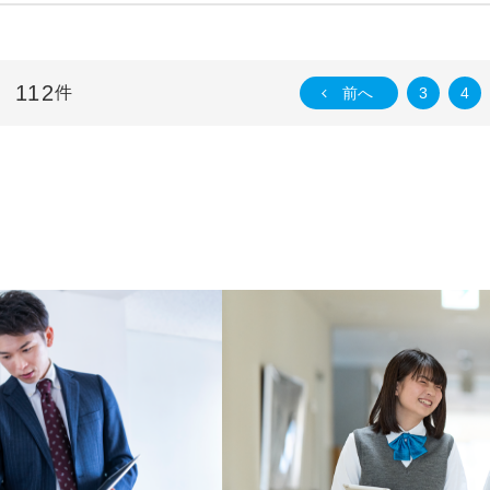
112
件
前へ
3
4