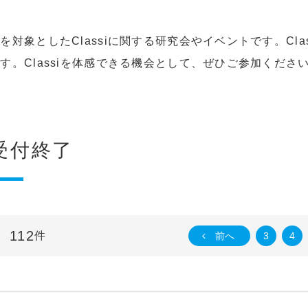
対象としたClassiに関する研究会やイベントです。Cla
。Classiを体感できる機会として、ぜひご参加くださ
受付終了
112
件
前へ
3
4