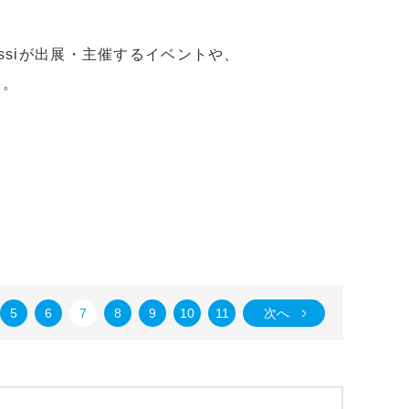
ssiが出展・主催するイベントや、
い。
5
6
7
8
9
10
11
次へ