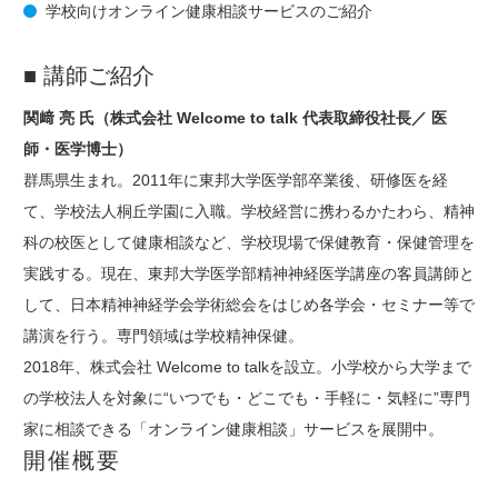
学校向けオンライン健康相談サービスのご紹介
■ 講師ご紹介
関﨑 亮 氏（株式会社 Welcome to talk 代表取締役社長／ 医
師・医学博士）
群⾺県⽣まれ。2011年に東邦⼤学医学部卒業後、研修医を経
て、学校法⼈桐丘学園に⼊職。学校経営に携わるかたわら、精神
科の校医として健康相談など、学校現場で保健教育・保健管理を
実践する。現在、東邦⼤学医学部精神神経医学講座の客員講師と
して、日本精神神経学会学術総会をはじめ各学会・セミナー等で
講演を行う。専⾨領域は学校精神保健。
2018年、株式会社 Welcome to talkを設⽴。小学校から大学まで
の学校法人を対象に“いつでも・どこでも・手軽に・気軽に”専門
家に相談できる「オンライン健康相談」サービスを展開中。
開催概要