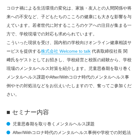
コロナ禍による生活環境の変化は、家族・友人との人間関係や将
来への不安など、子どもたちのこころの健康にも大きな影響を与
えています。若者世代に対するこころのケアへの注目が集まる一
方で、学校現場での対応も求められています。
こういった現状を受け、国内初の学校向けオンライン健康相談サ
ービスを提供する
株式会社 Welcome to talk
代表取締役社長 関
﨑氏をゲストとしてお招きし、学校経営と校医の経験から、学校
現場のメンタルヘルス対策を紹介します。児童思春期を取り巻く
メンタルヘルス課題やAfter/Withコロナ時代のメンタルヘルス事
例やその対処法などをお伝えいたしますので、奮ってご参加くだ
さい。
■ セミナー内容
児童思春期を取り巻くメンタルヘルス課題
After/Withコロナ時代のメンタルヘルス事例や学校での対処法