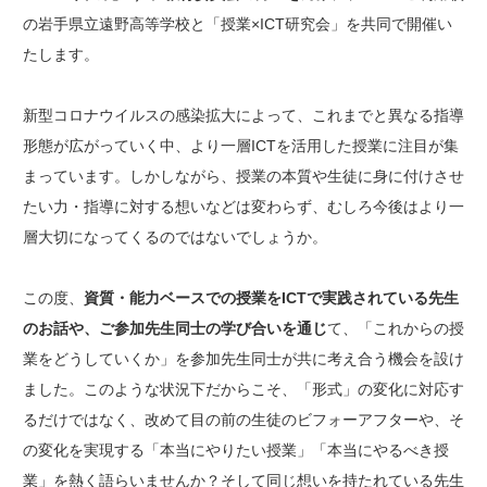
の岩手県立遠野高等学校と「授業×ICT研究会」を共同で開催い
たします。
新型コロナウイルスの感染拡大によって、これまでと異なる指導
形態が広がっていく中、より一層ICTを活用した授業に注目が集
まっています。しかしながら、授業の本質や生徒に身に付けさせ
たい力・指導に対する想いなどは変わらず、むしろ今後はより一
層大切になってくるのではないでしょうか。
この度、
資質・能力ベースでの授業をICTで実践されている先生
のお話や、ご参加先生同士の学び合いを通じ
て、「これからの授
業をどうしていくか」を参加先生同士が共に考え合う機会を設け
ました。このような状況下だからこそ、「形式」の変化に対応す
るだけではなく、改めて目の前の生徒のビフォーアフターや、そ
の変化を実現する「本当にやりたい授業」「本当にやるべき授
業」を熱く語らいませんか？そして同じ想いを持たれている先生