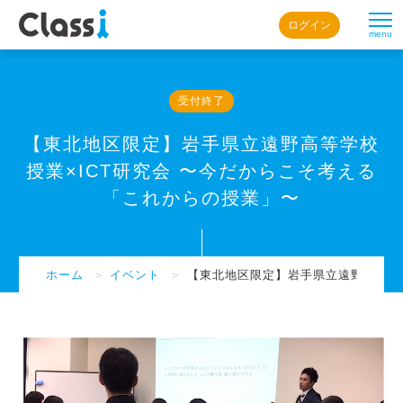
ログイン
menu
受付終了
【東北地区限定】岩手県立遠野高等学校
授業×ICT研究会 〜今だからこそ考える
「これからの授業」〜
ホーム
＞
イベント
＞
【東北地区限定】岩手県立遠野高等学校