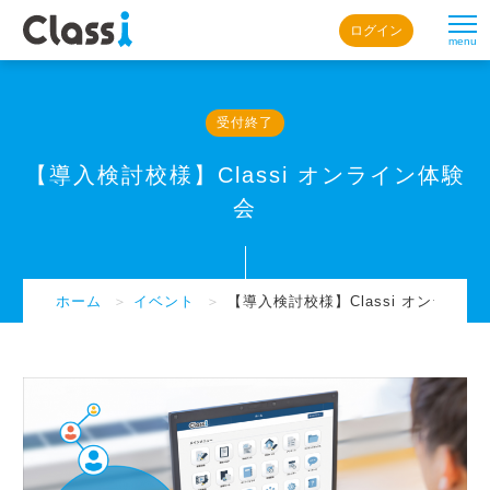
ログイン
menu
受付終了
【導入検討校様】Classi オンライン体験
会
ホーム
＞
イベント
＞
【導入検討校様】Classi オンライン