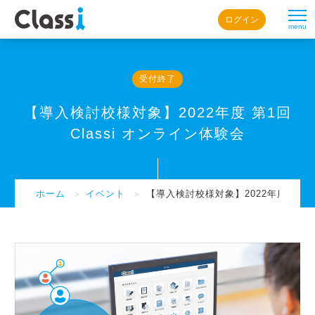
ログイン
menu
受付終了
【導入検討校様対象】2022年度 第1回
Classi オンライン体験会
ホーム
＞
イベント
＞
【導入検討校様対象】2022年度 第1回 