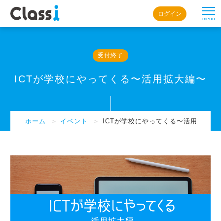
ログイン
menu
受付終了
ICTが学校にやってくる〜活用拡大編〜
ホーム
＞
イベント
＞
ICTが学校にやってくる〜活用拡大編