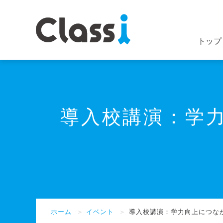
トップ
導入校講演：学
ホーム
＞
イベント
＞
導入校講演：学力向上につな