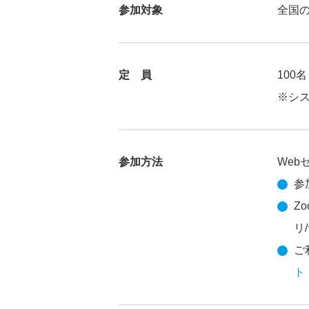
参加対象
全国
定 員
100名
※シ
参加方法
Web
参
Z
リ
ご
ト