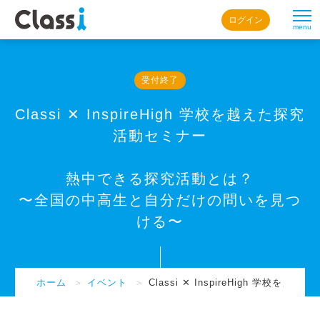
ログイン
menu
受付終了
Classi ✕ InspireHigh 学校を越えた探究
活動セミナー
熱中できる探究活動とは？
〜全国の中高生と自分だけの問いを見つ
ける〜
ホーム
＞
イベント
＞
Classi ✕ InspireHigh