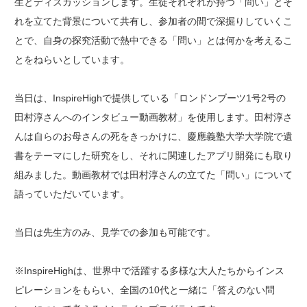
生とディスカッションします。生徒それぞれが持つ「問い」とそ
れを立てた背景について共有し、参加者の間で深掘りしていくこ
とで、自身の探究活動で熱中できる「問い」とは何かを考えるこ
とをねらいとしています。
当日は、InspireHighで提供している「ロンドンブーツ1号2号の
田村淳さんへのインタビュー動画教材」を使用します。田村淳さ
んは自らのお母さんの死をきっかけに、慶應義塾大学大学院で遺
書をテーマにした研究をし、それに関連したアプリ開発にも取り
組みました。動画教材では田村淳さんの立てた「問い」について
語っていただいています。
当日は先生方のみ、見学での参加も可能です。
※
InspireHigh
は、世界中で活躍する多様な大人たちからインス
ピレーションをもらい、全国の10代と一緒に「答えのない問